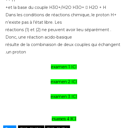
+ H+
et la base du couple H3O+/H2O H3O+ 􀀧 H2O + H+
Dans les conditions de réactions chimique, le proton H+
n’existe pas à l’état libre. Les
réactions (1) et (2) ne peuvent avoir lieu séparément .
Donc, une réaction acido-basique
résulte de la combinaison de deux couples qui échangent
un proton.
examen 1 ICI
examen 2 ICI
examen 3 ICI
examen 4 ICI