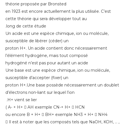
théorie proposée par Bronsted
en 1923 est encore actuellement la plus utilisée. C’est
cette théorie qui sera développer tout au
long de cette étude.
Un acide est une espèce chimique, ion ou molécule,
susceptible de libérer (céder) un
proton H+. Un acide contient donc nécessairement
l’élément hydrogène, mais tout composé
hydrogéné n’est pas pour autant un acide
Une base est une espèce chimique, ion ou molécule,
susceptible d’accepter (fixer) un
proton H+.Une base possède nécessairement un doublet
d’électrons non-liant sur lequel l’ion
H+ vient se lier.
A- + H+ 􀀧 AH exemple CN-+ H+ 􀀧 HCN )
ou encore B + H+ 􀀧 BH+ exemple NH3 + H+ 􀀧 NH4
􀀢 Il est à noter que les composés tels que NaOH, KOH, … ,