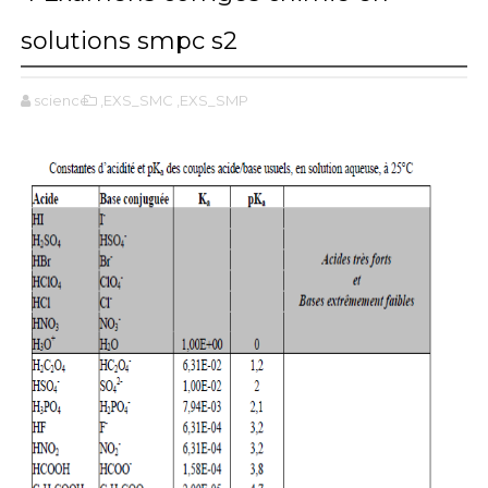
solutions smpc s2
science
,EXS_SMC
,EXS_SMP