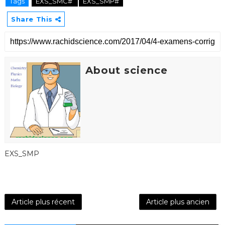
Tags
EXS_SMC#
EXS_SMP#
Share This
About science
EXS_SMP
Article plus récent
Article plus ancien