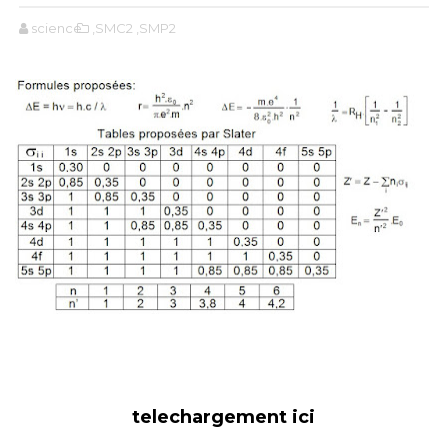
science
,SMC2
,SMP2
telechargement ici