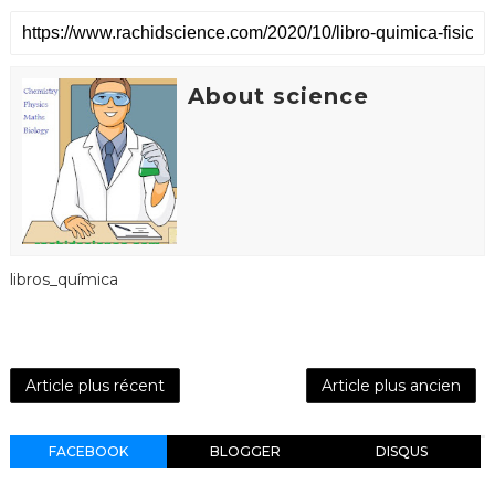
About science
libros_química
Article plus récent
Article plus ancien
FACEBOOK
BLOGGER
DISQUS