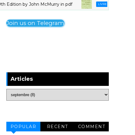
ition by John McMurry in pdf
Organomag
LIVRES_CHIMIE
Join us on Telegram
Articles
POPULAR
RECENT
COMMENT