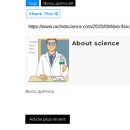
Tags
libros_química#
Share This
About science
libros_química
Article plus récent